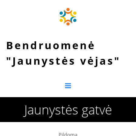
Skip
to
content
Bendruomenė
"Jaunystės vėjas"
Jaunystės gatvė
Pildoma